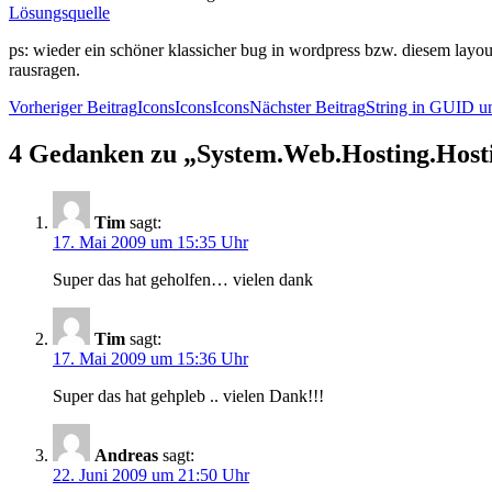
Lösungsquelle
ps: wieder ein schöner klassicher bug in wordpress bzw. diesem layout
rausragen.
Beitrags-
Vorheriger Beitrag
IconsIconsIcons
Nächster Beitrag
String in GUID 
Navigation
4 Gedanken zu „System.Web.Hosting.Host
Tim
sagt:
17. Mai 2009 um 15:35 Uhr
Super das hat geholfen… vielen dank
Tim
sagt:
17. Mai 2009 um 15:36 Uhr
Super das hat gehpleb .. vielen Dank!!!
Andreas
sagt:
22. Juni 2009 um 21:50 Uhr