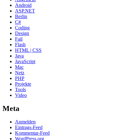
Android
ASP.NET
Berlin
C#
Coding
Design
Fail
Flash
HTML | CSS
Java
JavaScript
Mac
Netz
PHP
Projekte
Tools
Video
Meta
Anmelden
Eintrags-Feed
Kommentar-Feed
WordPress.org