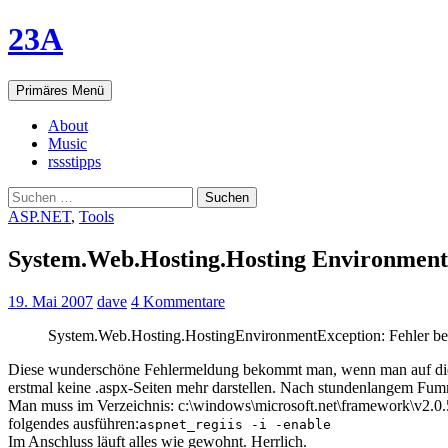
23A
Suchen
Springe
Primäres Menü
zum
Inhalt
About
Music
rssstipps
Suchen
nach:
ASP.NET
,
Tools
System.Web.Hosting.Hosting Environment
19. Mai 2007
dave
4 Kommentare
System.Web.Hosting.HostingEnvironmentException: Fehler beim
Diese wunderschöne Fehlermeldung bekommt man, wenn man auf die „
erstmal keine .aspx-Seiten mehr darstellen. Nach stundenlangem Fu
Man muss im Verzeichnis: c:\windows\microsoft.net\framework\v2.0
folgendes ausführen:
aspnet_regiis -i -enable
Im Anschluss läuft alles wie gewohnt. Herrlich.