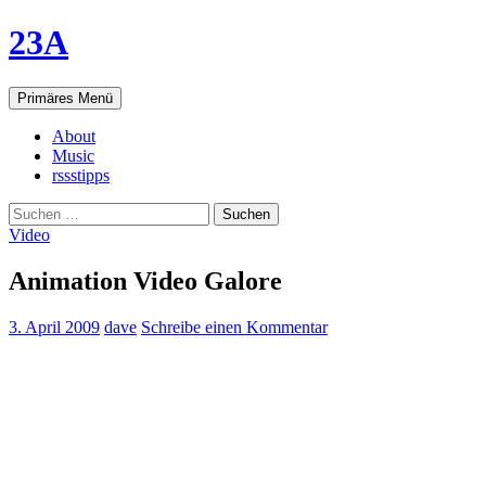
23A
Suchen
Springe
Primäres Menü
zum
Inhalt
About
Music
rssstipps
Suchen
nach:
Video
Animation Video Galore
3. April 2009
dave
Schreibe einen Kommentar