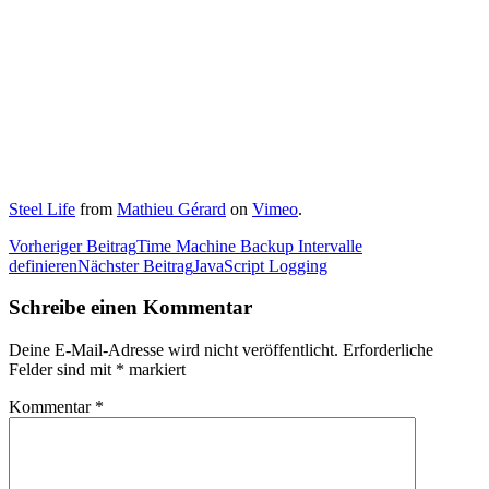
Steel Life
from
Mathieu Gérard
on
Vimeo
.
Beitrags-
Vorheriger Beitrag
Time Machine Backup Intervalle
definieren
Nächster Beitrag
JavaScript Logging
Navigation
Schreibe einen Kommentar
Deine E-Mail-Adresse wird nicht veröffentlicht.
Erforderliche
Felder sind mit
*
markiert
Kommentar
*