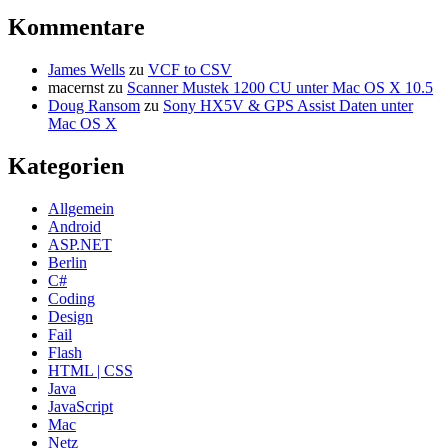
Kommentare
James Wells
zu
VCF to CSV
macernst
zu
Scanner Mustek 1200 CU unter Mac OS X 10.5
Doug Ransom
zu
Sony HX5V & GPS Assist Daten unter
Mac OS X
Kategorien
Allgemein
Android
ASP.NET
Berlin
C#
Coding
Design
Fail
Flash
HTML | CSS
Java
JavaScript
Mac
Netz