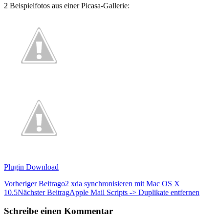
2 Beispielfotos aus einer Picasa-Gallerie:
Plugin Download
Beitrags-
Vorheriger Beitrag
o2 xda synchronisieren mit Mac OS X
10.5
Nächster Beitrag
Apple Mail Scripts -> Duplikate entfernen
Navigation
Schreibe einen Kommentar