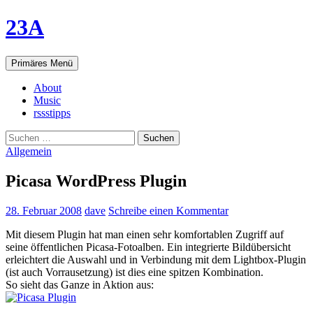
23A
Suchen
Springe
Primäres Menü
zum
Inhalt
About
Music
rssstipps
Suchen
nach:
Allgemein
Picasa WordPress Plugin
28. Februar 2008
dave
Schreibe einen Kommentar
Mit diesem Plugin hat man einen sehr komfortablen Zugriff auf
seine öffentlichen Picasa-Fotoalben. Ein integrierte Bildübersicht
erleichtert die Auswahl und in Verbindung mit dem Lightbox-Plugin
(ist auch Vorrausetzung) ist dies eine spitzen Kombination.
So sieht das Ganze in Aktion aus: