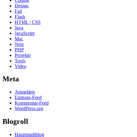
Coding
Design
Fail
Flash
HTML | CSS
Java
JavaScript
Mac
Netz
PHP
Projekte
Tools
Video
Meta
Anmelden
Eintrags-Feed
Kommentar-Feed
WordPress.org
Blogroll
Hauptstadtblog